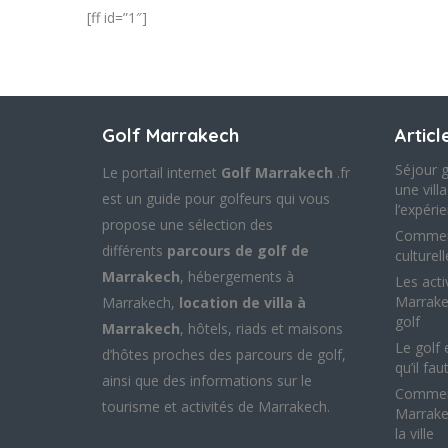
[ff id=”1″]
Golf Marrakech
Articl
Séjour g
Le portail internet
Golf Marrakech
.fr
une vill
est un guide pour golfeurs qui vous
l’expéri
propose une sélection des
Commen
différents
parcours de golf de
culturel
Marrakech
, hébergements à
Les acti
Marrake
Marrakech,
location de villa à
golf
Marrakech
, hôtels, riads et maisons
Le golf 
d’hôtes proches des parcours de golf,
qu’il fau
ainsi que des informations sur le
Comment
tourisme et activités de Marrakech.
Marrake
la ville