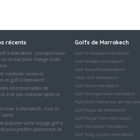
es récents
Golfs de Marrakech
olf à Marrakech : pourquoi louer
Golf Al Maaden Marrakech
a ou un riad privé change toute
Golf Amelkis Marrakech
ence
Golf Assoufid Marrakech
t combiner vacances
Atlas Golf Marrakech
les et golf à Marrakech
Golf Noria Marrakech
vités incontournables de
Golf Montgomerie Marrakech
ch à ne pas manquer après le
PalmGolf Palmeraie de Marrak
en hiver à Marrakech : tout ce
Golf Royal de Marrakech
t savoir
Golf Royal Palm Marrakech
 préparer votre voyage golf à
Golf Samanah Marrakech
ch pour profiter pleinement de
Golf Tony Jacklin Marrakech