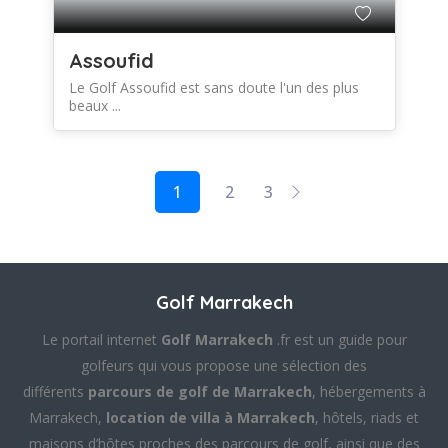
Assoufid
Le Golf Assoufid est sans doute l'un des plus
beaux ...
1
2
3
Golf Marrakech
Le portail internet
Golf Marrakech
.fr est un guide pour
golfeurs qui vous propose une sélection des
différents
parcours de golf de Marrakech
, hébergements à
Marrakech,
location de villa à Marrakech
, hôtels, riads et
maisons d’hôtes proches des parcours de golf, ainsi que des