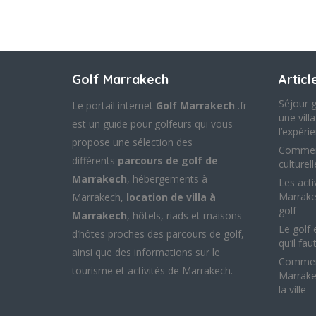
Golf Marrakech
Articl
Séjour g
Le portail internet
Golf Marrakech
.fr
une vill
est un guide pour golfeurs qui vous
l’expéri
propose une sélection des
Commen
différents
parcours de golf de
culturel
Marrakech
, hébergements à
Les acti
Marrake
Marrakech,
location de villa à
golf
Marrakech
, hôtels, riads et maisons
Le golf 
d’hôtes proches des parcours de golf,
qu’il fau
ainsi que des informations sur le
Comment
tourisme et activités de Marrakech.
Marrake
la ville