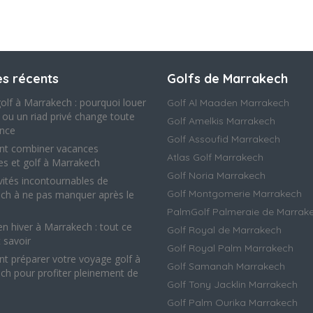
es récents
Golfs de Marrakech
olf à Marrakech : pourquoi louer
Golf Al Maaden Marrakech
a ou un riad privé change toute
Golf Amelkis Marrakech
ence
Golf Assoufid Marrakech
t combiner vacances
Atlas Golf Marrakech
les et golf à Marrakech
Golf Noria Marrakech
vités incontournables de
Golf Montgomerie Marrakech
ch à ne pas manquer après le
PalmGolf Palmeraie de Marrak
en hiver à Marrakech : tout ce
Golf Royal de Marrakech
t savoir
Golf Royal Palm Marrakech
 préparer votre voyage golf à
Golf Samanah Marrakech
ch pour profiter pleinement de
Golf Tony Jacklin Marrakech
Golf Palm Ourika Marrakech