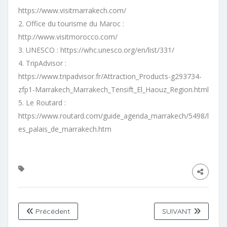
https://www.visitmarrakech.com/
2. Office du tourisme du Maroc :
http://www.visitmorocco.com/
3. UNESCO : https://whc.unesco.org/en/list/331/
4. TripAdvisor :
https://www.tripadvisor.fr/Attraction_Products-g293734-
zfp1-Marrakech_Marrakech_Tensift_El_Haouz_Region.html
5. Le Routard :
https://www.routard.com/guide_agenda_marrakech/5498/l
es_palais_de_marrakech.htm
Précédent
SUIVANT