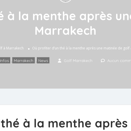
hé à la menthe après un
Marrakech
lf à Marrakech
Où profiter d’un thé à la menthe après une matinée de golf
Infos
,
Marrakech
,
News
Golf Marrakech
Aucun comm
n thé à la menthe après