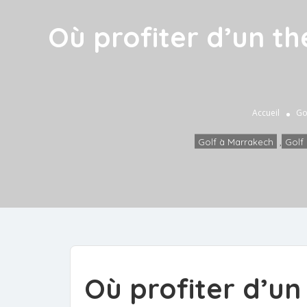
Où profiter d’un t
Accueil
Go
Golf à Marrakech
,
Golf 
Où profiter d’u