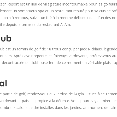
kech Resort est un lieu de villégiature incontournable pour les golfeurs
lement un somptueux spa et un restaurant réputé pour sa cuisine raffi
bain à remous, suivi d’un thé à la menthe délicieux dans l’un des n
le depuis la terrasse du restaurant Al Aïn.
lub
lub est un terrain de golf de 18 trous conçu par Jack Nicklaus, légend
oueurs. Après avoir arpenté les fairways verdoyants, arrêtez-vous au
 décontractée du clubhouse fera de ce moment un véritable plaisir ap
al
 partie de golf, rendez-vous aux jardins de l’Agdal. Situés à seulemen
verdoyant et paisible propice à la détente. Vous pourrez y admirer de
nombreux salons de thé installés dans les jardins. Un moment de calme