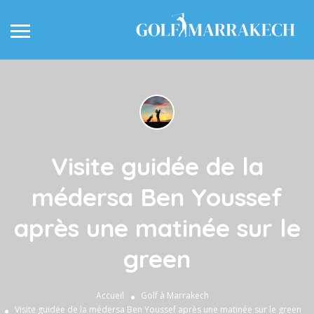
Visite guidée de la
médersa Ben Youssef
après une matinée sur le
green
Accueil
Golf à Marrakech
Visite guidée de la médersa Ben Youssef après une matinée sur le green