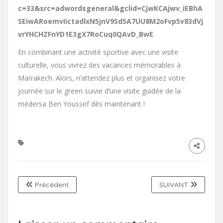
c=33&src=adwordsgeneral&gclid=CjwKCAjwv_iEBhA
SEiwARoemvIictadlxN5jnV9Sd5A7UU8M2oFvp5v83dVj
vrYHCHZFnYD1E3gX7RoCuq0QAvD_BwE
En combinant une activité sportive avec une visite
culturelle, vous vivrez des vacances mémorables à
Marrakech. Alors, n’attendez plus et organisez votre
journée sur le green suivie d’une visite guidée de la
médersa Ben Youssef dès maintenant !
Précédent
SUIVANT